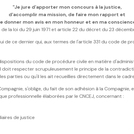
"Je jure d'apporter mon concours à la justice,
d'accomplir ma mission, de faire mon rapport et
e donner mon avis en mon honneur et en ma conscienc
6 de la loi du 29 juin 1971 et article 22 du décret du 23 déce
lui de ce dernier qui, aux termes de l'article 331 du code de p
dispositions du code de procédure civile en matière d'adminis
l doit respecter scrupuleusement le principe de la contradicti
 parties ou qu'il les ait recueillies directement dans le cadr
la Compagnie, s'oblige, du fait de son adhésion à la Compagni
hique professionnelle élaborées par le CNCEJ, concernant :
iaires de justice